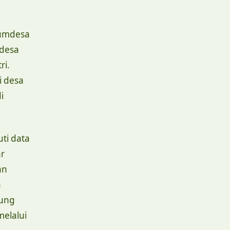
bumdesa
desa
ri.
i desa
i
ti data
ar
an
n
sung
elalui