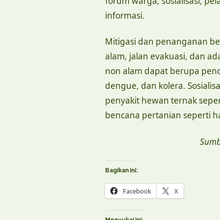
forum warga, sosialisasi, p
informasi.
Mitigasi dan penanganan b
alam, jalan evakuasi, dan 
non alam dapat berupa pence
dengue, dan kolera. Sosiali
penyakit hewan ternak seper
bencana pertanian seperti 
Sumb
Bagikan ini:
Facebook
X
Menyukai ini: