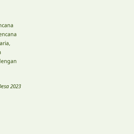
i
ncana
bencana
aria,
n
 dengan
Desa 2023