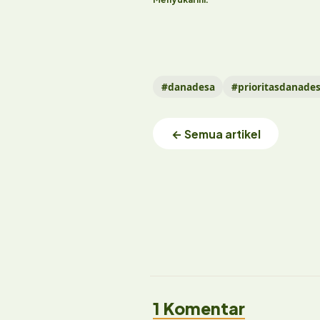
#danadesa
#prioritasdanade
← Semua artikel
1 Komentar